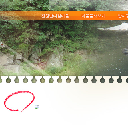
메뉴 건너뛰기
진원반디길마을
마울둘러보기
반디
마찜질
푸른꿈고등학교
마을상품
마을소개
진원반디길
북어된장
인사말
진원둘레길
찹쌀고추장
포토이야기
무주만나농촌복
전통발효국
찾아오시는
공감게
도재