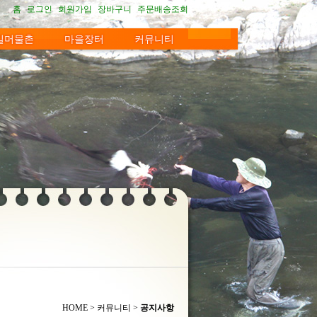
홈
로그인
회원가입
장바구니
주문배송조회
길머물촌
마을장터
커뮤니티
지센터
간장
길
시판
방
머구재방
전통발효생간장
공지사항
진원방
갤러리
청국장
여우내방
자유게시판
메주
HOME > 커뮤니티 >
공지사항