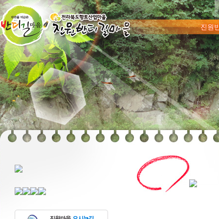
메뉴 건너
진원
숯가마찜질
푸른꿈고등학교
마을상
마을