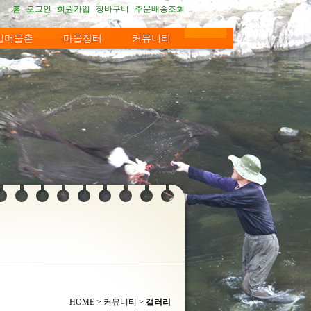
홈
로그인
회원가입
장바구니
주문배송조회
길머물촌
마을장터
커뮤니티
지센터
간장
길
시판
방
머구재방
전통발효생간장
공지사항
진원방
갤러리
청국장
여우내방
자유게시판
메주
HOME > 커뮤니티 >
갤러리