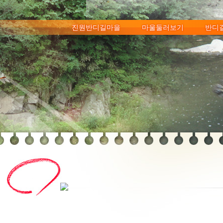
메뉴 건너뛰기
진원반디길마을
마울둘러보기
반디
마찜질
푸른꿈고등학교
마을상품
마을소개
진원반디길
북어된장
인사말
진원둘레길
찹쌀고추장
포토이야기
무주만나농촌복
전통발효국
찾아오시는
공감게
도재