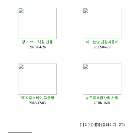
장 가르기 체험 진행
비오는날 진원마을에
2023-04-26
2022-06-29
2018 팜스테이 등급평
농촌융복합산업 사업
2018-12-03
2018-10-01
[
1
]
2
[
3
][
4
][
5
] (총페이지 : 2/5)