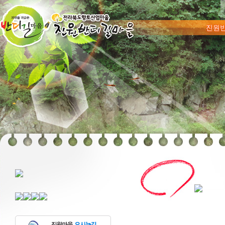
메뉴 건너
진원
숯가마찜질
푸른꿈고등학교
마을상
마을